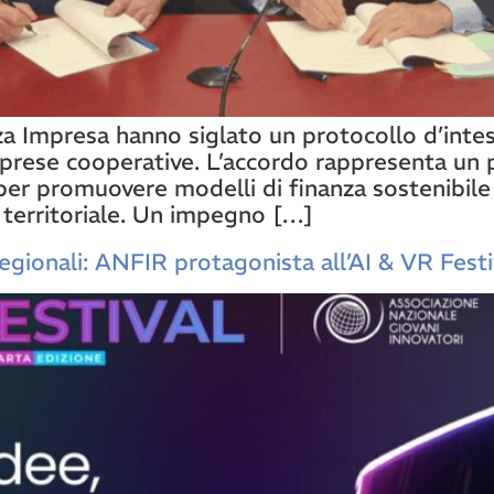
 Impresa hanno siglato un protocollo d’intes
imprese cooperative. L’accordo rappresenta un
per promuovere modelli di finanza sostenibile e
 territoriale. Un impegno […]
egionali: ANFIR protagonista all’AI & VR Festi