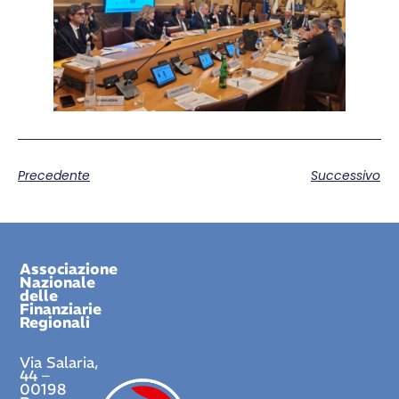
Precedente
Successivo
Associazione
Nazionale
delle
Finanziarie
Regionali
Via Salaria,
44 –
00198