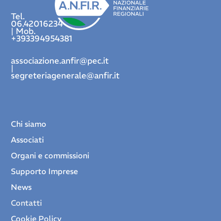
Tel.
06.42016234
| Mob.
+393394954381
associazione.anfir@pec.it
|
segreteriagenerale@anfir.it
Chi siamo
Associati
Organi e commissioni
Supporto Imprese
News
Contatti
Cookie Policy