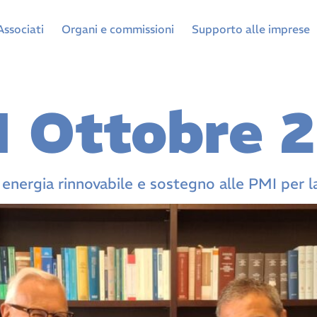
Associati
Organi e commissioni
Supporto alle imprese
1 Ottobre 
ergia rinnovabile e sostegno alle PMI per la t