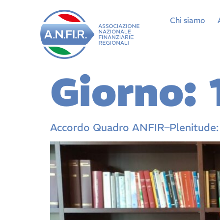
Chi siamo
Giorno:
Accordo Quadro ANFIR–Plenitude: en